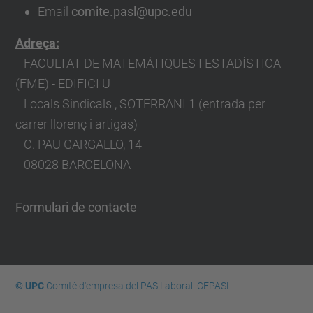
Email
comite.pasl@upc.edu
Adreça:
FACULTAT DE MATEMÁTIQUES I ESTADÍSTICA
(FME) - EDIFICI U
Locals Sindicals , SOTERRANI 1 (entrada per
carrer llorenç i artigas)
C. PAU GARGALLO, 14
08028 BARCELONA
Formulari de contacte
© UPC
Comitè d'empresa del PAS Laboral. CEPASL