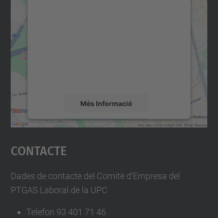
consentiment per carregar el
servei Google Maps!
Utilitzem un servei de tercers per incrustar
contingut del mapa que pugui recollir dades
sobre la vostra activitat. Reviseu-ne els
detalls i accepteu el servei per veure el
mapa.
Més Informació
Accepta
Contacte
powered by
Usercentrics Consent
Management Platform
Dades de contacte del Comitè d'Empresa del
PTGAS Laboral de la UPC
Telefon 93 401 71 46