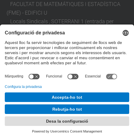
FACULTAT DE MATEMÁTIQUES I ESTADÍSTICA
(FME) - EDIFICI U
Locals Sindicals , SOTERRANI 1 (entrada per
carrer llorenç i artigas)
C. PAU GARGALLO, 14
08028 BARCELONA
Formulari de contacte
© UPC
Comitè d'empresa del PAS Laboral. CEPASL
Desenvolupat amb
Mapa del lloc
Accessibilitat