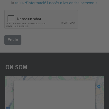
la
taula d'informació i accés a les dades personals
Envia
On Som
Necessitem el vostre
consentiment per carregar el
servei Google Maps!
Utilitzem un servei de tercers per incrustar