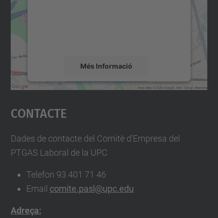
contingut del mapa que pugui recollir dades
sobre la vostra activitat. Reviseu-ne els
detalls i accepteu el servei per veure el
mapa.
Més Informació
Accepta
Contacte
powered by
Usercentrics Consent
Management Platform
Dades de contacte del Comitè d'Empresa del
PTGAS Laboral de la UPC
Telefon 93 401 71 46
Email
comite.pasl@upc.edu
Adreça: